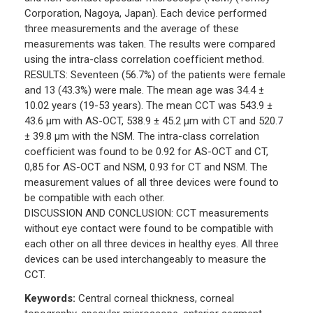
Corporation, Nagoya, Japan). Each device performed
three measurements and the average of these
measurements was taken. The results were compared
using the intra-class correlation coefficient method.
RESULTS: Seventeen (56.7%) of the patients were female
and 13 (43.3%) were male. The mean age was 34.4 ±
10.02 years (19-53 years). The mean CCT was 543.9 ±
43.6 µm with AS-OCT, 538.9 ± 45.2 µm with CT and 520.7
± 39.8 µm with the NSM. The intra-class correlation
coefficient was found to be 0.92 for AS-OCT and CT,
0,85 for AS-OCT and NSM, 0.93 for CT and NSM. The
measurement values of all three devices were found to
be compatible with each other.
DISCUSSION AND CONCLUSION: CCT measurements
without eye contact were found to be compatible with
each other on all three devices in healthy eyes. All three
devices can be used interchangeably to measure the
CCT.
Keywords:
Central corneal thickness, corneal