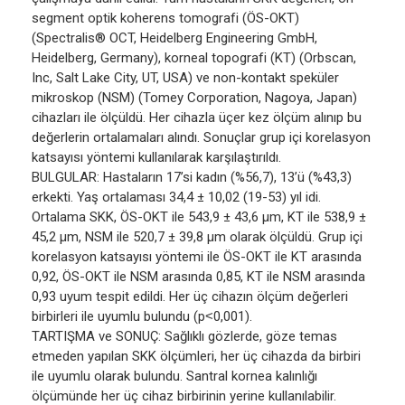
segment optik koherens tomografi (ÖS-OKT)
(Spectralis® OCT, Heidelberg Engineering GmbH,
Heidelberg, Germany), korneal topografi (KT) (Orbscan,
Inc, Salt Lake City, UT, USA) ve non-kontakt speküler
mikroskop (NSM) (Tomey Corporation, Nagoya, Japan)
cihazları ile ölçüldü. Her cihazla üçer kez ölçüm alınıp bu
değerlerin ortalamaları alındı. Sonuçlar grup içi korelasyon
katsayısı yöntemi kullanılarak karşılaştırıldı.
BULGULAR: Hastaların 17’si kadın (%56,7), 13’ü (%43,3)
erkekti. Yaş ortalaması 34,4 ± 10,02 (19-53) yıl idi.
Ortalama SKK, ÖS-OKT ile 543,9 ± 43,6 µm, KT ile 538,9 ±
45,2 µm, NSM ile 520,7 ± 39,8 µm olarak ölçüldü. Grup içi
korelasyon katsayısı yöntemi ile ÖS-OKT ile KT arasında
0,92, ÖS-OKT ile NSM arasında 0,85, KT ile NSM arasında
0,93 uyum tespit edildi. Her üç cihazın ölçüm değerleri
birbirleri ile uyumlu bulundu (p˂0,001).
TARTIŞMA ve SONUÇ: Sağlıklı gözlerde, göze temas
etmeden yapılan SKK ölçümleri, her üç cihazda da birbiri
ile uyumlu olarak bulundu. Santral kornea kalınlığı
ölçümünde her üç cihaz birbirinin yerine kullanılabilir.