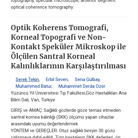
topography, specular microscope, anterior segment
optical coherence tomography.
Optik Koherens Tomografi,
Korneal Topografi ve Non-
Kontakt Speküler Mikroskop ile
Ölçülen Santral Korneal
Kalınlıklarının Karşılaştırılması
Serek Tekin
,
Erbil Seven
,
Sena Gülbay
,
Muhammed Batur
,
Muhammet Derda Ozer
Yüzüncü Yıl Üniversitesi Tıp Fakültesi,Göz Hastalıkları Ana
Bilim Dalı, Van, Türkiye
GİRİŞ ve AMAÇ: Sağlıklı gözlerde göze temas etmeden
santral kornea kalınlığı (SKK) ölçümü yapan cihazlar
arasındaki uyumu değerlendirmek
YÖNTEM ve GEREÇLER: Otuz sağlıklı bireyin 30 gözü
çalışmaya dahil edildi. Tüm hastaların SKK değerleri, ön