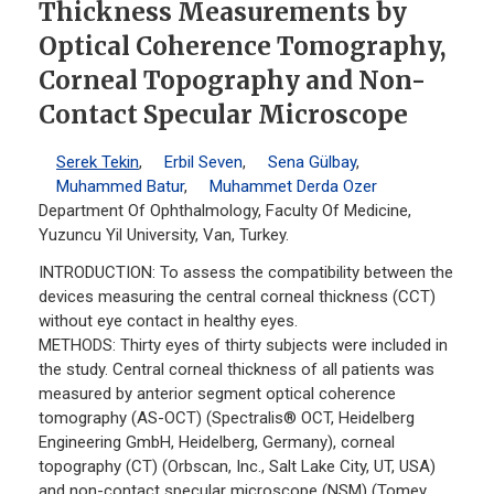
Thickness Measurements by
Optical Coherence Tomography,
Corneal Topography and Non-
Contact Specular Microscope
Serek Tekin
,
Erbil Seven
,
Sena Gülbay
,
Muhammed Batur
,
Muhammet Derda Ozer
Department Of Ophthalmology, Faculty Of Medicine,
Yuzuncu Yil University, Van, Turkey.
INTRODUCTION: To assess the compatibility between the
devices measuring the central corneal thickness (CCT)
without eye contact in healthy eyes.
METHODS: Thirty eyes of thirty subjects were included in
the study. Central corneal thickness of all patients was
measured by anterior segment optical coherence
tomography (AS-OCT) (Spectralis® OCT, Heidelberg
Engineering GmbH, Heidelberg, Germany), corneal
topography (CT) (Orbscan, Inc., Salt Lake City, UT, USA)
and non-contact specular microscope (NSM) (Tomey