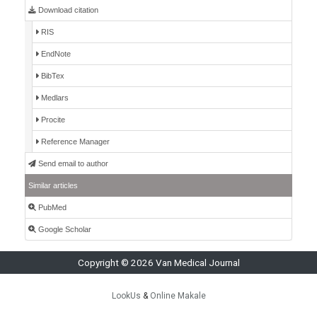
Download citation
RIS
EndNote
BibTex
Medlars
Procite
Reference Manager
Send email to author
Similar articles
PubMed
Google Scholar
Copyright © 2026 Van Medical Journal
LookUs
&
Online Makale