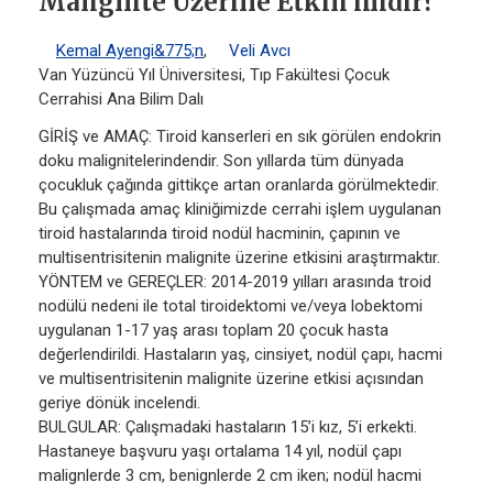
Malignite Üzerine Etkili midir?
Kemal Ayengi&775;n
,
Veli Avcı
Van Yüzüncü Yıl Üniversitesi, Tıp Fakültesi Çocuk
Cerrahisi Ana Bilim Dalı
GİRİŞ ve AMAÇ: Tiroid kanserleri en sık görülen endokrin
doku malignitelerindendir. Son yıllarda tüm dünyada
çocukluk çağında gittikçe artan oranlarda görülmektedir.
Bu çalışmada amaç kliniğimizde cerrahi işlem uygulanan
tiroid hastalarında tiroid nodül hacminin, çapının ve
multisentrisitenin malignite üzerine etkisini araştırmaktır.
YÖNTEM ve GEREÇLER: 2014-2019 yılları arasında troid
nodülü nedeni ile total tiroidektomi ve/veya lobektomi
uygulanan 1-17 yaş arası toplam 20 çocuk hasta
değerlendirildi. Hastaların yaş, cinsiyet, nodül çapı, hacmi
ve multisentrisitenin malignite üzerine etkisi açısından
geriye dönük incelendi.
BULGULAR: Çalışmadaki hastaların 15’i kız, 5’i erkekti.
Hastaneye başvuru yaşı ortalama 14 yıl, nodül çapı
malignlerde 3 cm, benignlerde 2 cm iken; nodül hacmi