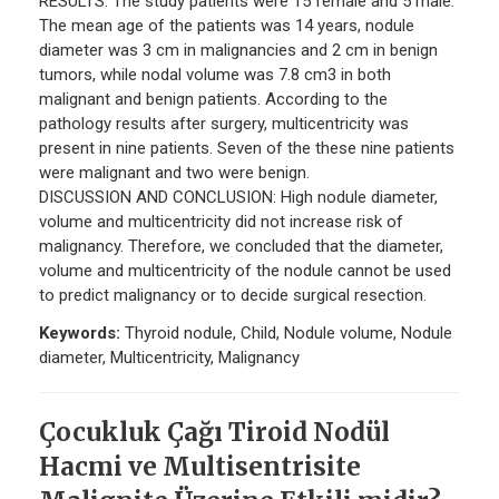
RESULTS: The study patients were 15 female and 5 male.
The mean age of the patients was 14 years, nodule
diameter was 3 cm in malignancies and 2 cm in benign
tumors, while nodal volume was 7.8 cm3 in both
malignant and benign patients. According to the
pathology results after surgery, multicentricity was
present in nine patients. Seven of the these nine patients
were malignant and two were benign.
DISCUSSION AND CONCLUSION: High nodule diameter,
volume and multicentricity did not increase risk of
malignancy. Therefore, we concluded that the diameter,
volume and multicentricity of the nodule cannot be used
to predict malignancy or to decide surgical resection.
Keywords:
Thyroid nodule, Child, Nodule volume, Nodule
diameter, Multicentricity, Malignancy
Çocukluk Çağı Tiroid Nodül
Hacmi ve Multisentrisite