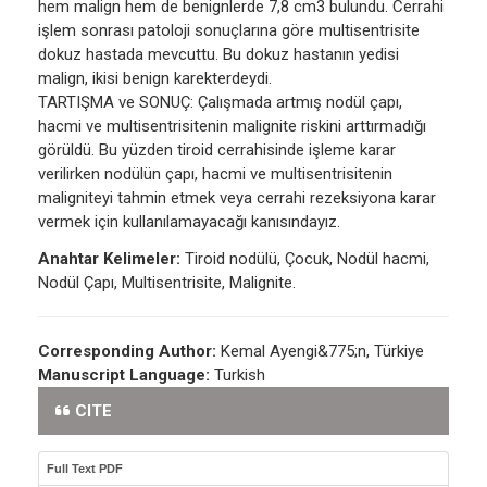
hem malign hem de benignlerde 7,8 cm3 bulundu. Cerrahi
işlem sonrası patoloji sonuçlarına göre multisentrisite
dokuz hastada mevcuttu. Bu dokuz hastanın yedisi
malign, ikisi benign karekterdeydi.
TARTIŞMA ve SONUÇ: Çalışmada artmış nodül çapı,
hacmi ve multisentrisitenin malignite riskini arttırmadığı
görüldü. Bu yüzden tiroid cerrahisinde işleme karar
verilirken nodülün çapı, hacmi ve multisentrisitenin
maligniteyi tahmin etmek veya cerrahi rezeksiyona karar
vermek için kullanılamayacağı kanısındayız.
Anahtar Kelimeler:
Tiroid nodülü, Çocuk, Nodül hacmi,
Nodül Çapı, Multisentrisite, Malignite.
Corresponding Author:
Kemal Ayengi&775;n, Türkiye
Manuscript Language:
Turkish
CITE
Full Text PDF