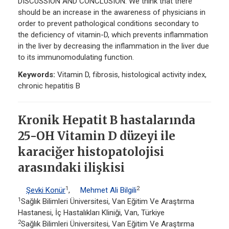
DISCUSSION AND CONCLUSION: We think that there
should be an increase in the awareness of physicians in
order to prevent pathological conditions secondary to
the deficiency of vitamin-D, which prevents inflammation
in the liver by decreasing the inflammation in the liver due
to its immunomodulating function.
Keywords:
Vitamin D, fibrosis, histological activity index,
chronic hepatitis B
Kronik Hepatit B hastalarında
25-OH Vitamin D düzeyi ile
karaciğer histopatolojisi
arasındaki ilişkisi
1
2
Şevki Konür
,
Mehmet Ali Bilgili
1
Sağlık Bilimleri Üniversitesi, Van Eğitim Ve Araştırma
Hastanesi, İç Hastalıkları Kliniği, Van, Türkiye
2
Sağlık Bilimleri Üniversitesi, Van Eğitim Ve Araştırma