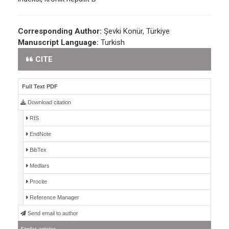
Corresponding Author:
Şevki Konür, Türkiye
Manuscript Language:
Turkish
CITE
Full Text PDF
Download citation
RIS
EndNote
BibTex
Medlars
Procite
Reference Manager
Send email to author