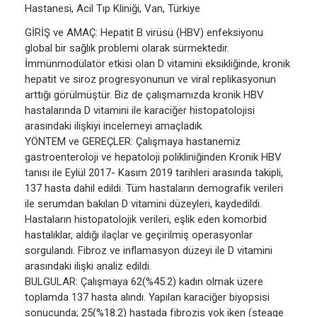
Hastanesi, Acil Tıp Kliniği, Van, Türkiye
GİRİŞ ve AMAÇ: Hepatit B virüsü (HBV) enfeksiyonu
global bir sağlık problemi olarak sürmektedir.
İmmünmodülatör etkisi olan D vitamini eksikliğinde, kronik
hepatit ve siroz progresyonunun ve viral replikasyonun
arttığı görülmüştür. Biz de çalışmamızda kronik HBV
hastalarında D vitamini ile karaciğer histopatolojisi
arasındaki ilişkiyi incelemeyi amaçladık.
YÖNTEM ve GEREÇLER: Çalışmaya hastanemiz
gastroenteroloji ve hepatoloji polikliniğinden Kronik HBV
tanısı ile Eylül 2017- Kasım 2019 tarihleri arasında takipli,
137 hasta dahil edildi. Tüm hastaların demografik verileri
ile serumdan bakılan D vitamini düzeyleri, kaydedildi.
Hastaların histopatolojik verileri, eşlik eden komorbid
hastalıklar, aldığı ilaçlar ve geçirilmiş operasyonlar
sorgulandı. Fibroz ve inflamasyon düzeyi ile D vitamini
arasındaki ilişki analiz edildi.
BULGULAR: Çalışmaya 62(%45.2) kadın olmak üzere
toplamda 137 hasta alındı. Yapılan karaciğer biyopsisi
sonucunda; 25(%18.2) hastada fibrozis yok iken (steage