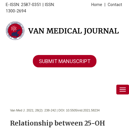
E-ISSN: 2587-0351 | ISSN:
Home
|
Contact
1300-2694
SUBMIT MANUSCRIPT
Tog
Van Med J. 2021; 28(2):
238-242 | DOI:
10.5505/vtd.2021.58234
Relationship between 25-OH