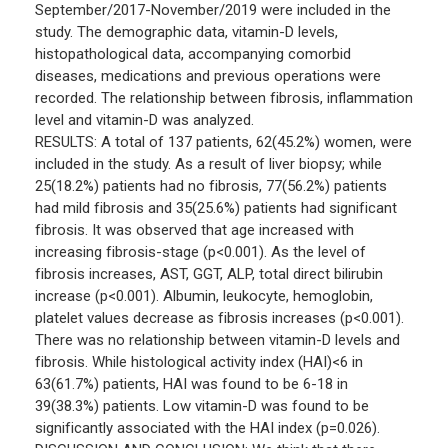
September/2017-November/2019 were included in the
study. The demographic data, vitamin-D levels,
histopathological data, accompanying comorbid
diseases, medications and previous operations were
recorded. The relationship between fibrosis, inflammation
level and vitamin-D was analyzed.
RESULTS: A total of 137 patients, 62(45.2%) women, were
included in the study. As a result of liver biopsy; while
25(18.2%) patients had no fibrosis, 77(56.2%) patients
had mild fibrosis and 35(25.6%) patients had significant
fibrosis. It was observed that age increased with
increasing fibrosis-stage (p<0.001). As the level of
fibrosis increases, AST, GGT, ALP, total direct bilirubin
increase (p<0.001). Albumin, leukocyte, hemoglobin,
platelet values decrease as fibrosis increases (p<0.001).
There was no relationship between vitamin-D levels and
fibrosis. While histological activity index (HAI)<6 in
63(61.7%) patients, HAI was found to be 6-18 in
39(38.3%) patients. Low vitamin-D was found to be
significantly associated with the HAI index (p=0.026).