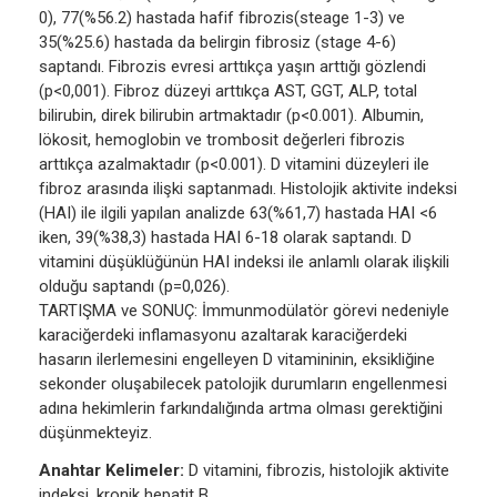
0), 77(%56.2) hastada hafif fibrozis(steage 1-3) ve
35(%25.6) hastada da belirgin fibrosiz (stage 4-6)
saptandı. Fibrozis evresi arttıkça yaşın arttığı gözlendi
(p<0,001). Fibroz düzeyi arttıkça AST, GGT, ALP, total
bilirubin, direk bilirubin artmaktadır (p<0.001). Albumin,
lökosit, hemoglobin ve trombosit değerleri fibrozis
arttıkça azalmaktadır (p<0.001). D vitamini düzeyleri ile
fibroz arasında ilişki saptanmadı. Histolojik aktivite indeksi
(HAI) ile ilgili yapılan analizde 63(%61,7) hastada HAI <6
iken, 39(%38,3) hastada HAI 6-18 olarak saptandı. D
vitamini düşüklüğünün HAI indeksi ile anlamlı olarak ilişkili
olduğu saptandı (p=0,026).
TARTIŞMA ve SONUÇ: İmmunmodülatör görevi nedeniyle
karaciğerdeki inflamasyonu azaltarak karaciğerdeki
hasarın ilerlemesini engelleyen D vitamininin, eksikliğine
sekonder oluşabilecek patolojik durumların engellenmesi
adına hekimlerin farkındalığında artma olması gerektiğini
düşünmekteyiz.
Anahtar Kelimeler:
D vitamini, fibrozis, histolojik aktivite
indeksi, kronik hepatit B