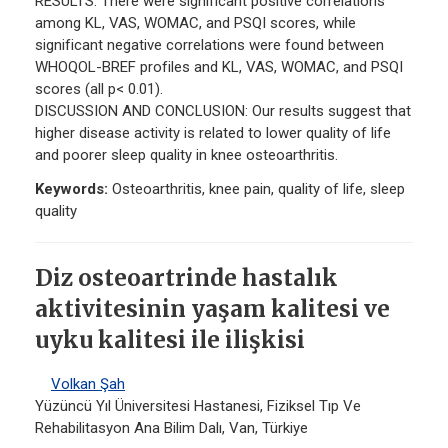
RESULTS: There were significant positive correlations
among KL, VAS, WOMAC, and PSQI scores, while
significant negative correlations were found between
WHOQOL-BREF profiles and KL, VAS, WOMAC, and PSQI
scores (all p< 0.01).
DISCUSSION AND CONCLUSION: Our results suggest that
higher disease activity is related to lower quality of life
and poorer sleep quality in knee osteoarthritis.
Keywords:
Osteoarthritis, knee pain, quality of life, sleep
quality
Diz osteoartrinde hastalık
aktivitesinin yaşam kalitesi ve
uyku kalitesi ile ilişkisi
Volkan Şah
Yüzüncü Yıl Üniversitesi Hastanesi, Fiziksel Tıp Ve
Rehabilitasyon Ana Bilim Dalı, Van, Türkiye