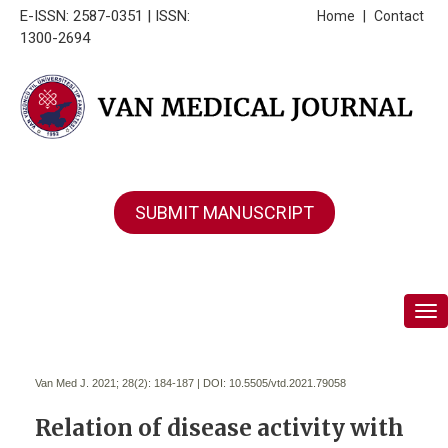
E-ISSN: 2587-0351 | ISSN:
Home
|
Contact
1300-2694
SUBMIT MANUSCRIPT
Tog
Van Med J. 2021; 28(2):
184-187 | DOI:
10.5505/vtd.2021.79058
Relation of disease activity with