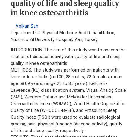
quality of life and sleep quality
in knee osteoarthritis
Volkan Şah
Department Of Physical Medicine And Rehabilitation,
Yuzuncu Yil University Hospital, Van, Turkey
INTRODUCTION: The aim of this study was to assess the
relation of disease activity with quality of life and sleep
quality in knee osteoarthritis.
METHODS: The study was performed on patients with
knee osteoarthritis (n=100; 28 males, 72 females; mean
age 58.09 years; range 23 to 85 years). Kellgren-
Lawrence (KL) classification system, Visual Analog Scale
(VAS), Western Ontario and McMaster Universities
Osteoarthritis Index (WOMAC), World Health Organization
Quality of Life (WHOQOL-BREF), and Pittsburgh Sleep
Quality Index (PSQI) were used to evaluate radiological
grading, pain, physical function (disease activity), quality
of life, and sleep quality, respectively.