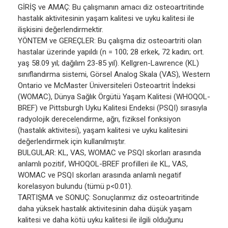
GİRİŞ ve AMAÇ: Bu çalışmanın amacı diz osteoartritinde
hastalık aktivitesinin yaşam kalitesi ve uyku kalitesi ile
ilişkisini değerlendirmektir.
YÖNTEM ve GEREÇLER: Bu çalışma diz osteoartriti olan
hastalar üzerinde yapıldı (n = 100; 28 erkek, 72 kadın; ort.
yaş 58.09 yıl; dağılım 23-85 yıl). Kellgren-Lawrence (KL)
sınıflandırma sistemi, Görsel Analog Skala (VAS), Western
Ontario ve McMaster Üniversiteleri Osteoartrit İndeksi
(WOMAC), Dünya Sağlık Örgütü Yaşam Kalitesi (WHOQOL-
BREF) ve Pittsburgh Uyku Kalitesi Endeksi (PSQI) sırasıyla
radyolojik derecelendirme, ağrı, fiziksel fonksiyon
(hastalık aktivitesi), yaşam kalitesi ve uyku kalitesini
değerlendirmek için kullanılmıştır.
BULGULAR: KL, VAS, WOMAC ve PSQI skorları arasında
anlamlı pozitif, WHOQOL-BREF profilleri ile KL, VAS,
WOMAC ve PSQI skorları arasında anlamlı negatif
korelasyon bulundu (tümü p<0.01).
TARTIŞMA ve SONUÇ: Sonuçlarımız diz osteoartritinde
daha yüksek hastalık aktivitesinin daha düşük yaşam
kalitesi ve daha kötü uyku kalitesi ile ilgili olduğunu