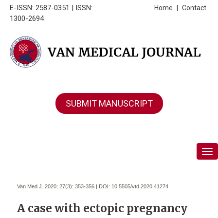
E-ISSN: 2587-0351 | ISSN:
Home
|
Contact
1300-2694
SUBMIT MANUSCRIPT
Tog
Van Med J. 2020; 27(3):
353-356 | DOI:
10.5505/vtd.2020.41274
A case with ectopic pregnancy