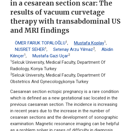
in a cesarean section scar: The
results of vacuum curvetage
therapy with transabdominal US
and MRI findings
1
1
ÖMER FARUK TOPALOĞLU
,
Mustafa Koplay
,
1
2
NUSRET SEHER
,
Setenay Arzu Yılmaz
,
Abidin
1
2
Kılınçer
,
Mustafa Gazi Uçar
1
Selcuk University, Medical Faculty, Department Of
Radiology, Konya Turkey
2
Selcuk University, Medical Faculty, Department Of
Obstetrics And Gynecology,konya Turkey
Caesarean section ectopic pregnancy is a rare condition
which is defined as a new gestational sac located in the
previous caesarean section. The incidence is increasing
in recent years due to the increase in the number of
cesarean sections and the development of sonographic
examination. Magnetic resonance imaging can be helpful
as a problem solver in cases of difficulty in diagnosis.