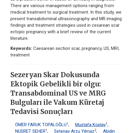
There are various management options ranging from
medical treatment to surgical treatment. In this study, we
present transabdominal ultrasonography and MR imaging
findings and treatment strategies used in cesarean scar
ectopic pregnancy with a brief review of the current
literature.
Keywords:
Caesarean section scar, pregnancy, US, MRI,
treatment
Sezeryan Skar Dokusunda
Ektopik Gebelikli bir olgu:
Transabdominal US ve MRG
Bulguları ile Vakum Küretaj
Tedavisi Sonuçları
1
1
ÖMER FARUK TOPALOĞLU
,
Mustafa Koplay
,
1
2
NUSRET SEHER
,
Setenay Arzu Yılmaz
,
Abidin