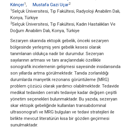
1
2
Kılınçer
,
Mustafa Gazi Uçar
1
Selçuk Üniversitesi, Tıp Fakültesi, Radyoloji Anabilim Dalı,
Konya, Türkiye
2
Selçuk Üniversitesi, Tıp Fakültesi, Kadın Hastalıkları Ve
Doğum Anabilim Dalı, Konya, Türkiye
Sezaryen skarında ektopik gebelik, önceki sezaryen
bölgesinde yerleşmiş yeni gebelik kesesi olarak
tanımlanan oldukça nadir bir durumdur. Sezeryan
sayılarının artması ve tanı araçlarındaki özellikle
sonografik incelemenin gelişmesi sayesinde insidansında
son yıllarda artma görülmektedir. Tanıda zorlanıldığı
durumlarda manyetik rezonans görüntüleme (MRG)
problem çözücü olarak yardımcı olabilmektedir. Tedavide
medikal tedaviden cerrahi tedaviye kadar değişen çeşitli
yönetim seçenekleri bulunmaktadır. Bu yazıda, sezeryan
skar ektopik gebeliğinde kullanılan transabdominal
ultrasonografi ve MRG bulguları ve tedavi stratejileri ile
birlikte mevcut literatürün kısa bir gözden geçirmesi
sunulmaktadır.