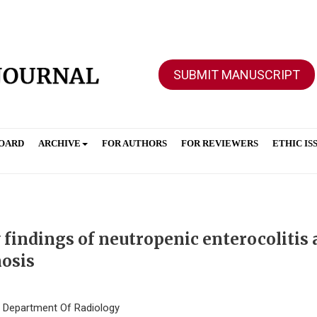
SUBMIT MANUSCRIPT
BOARD
ARCHIVE
FOR AUTHORS
FOR REVIEWERS
ETHIC IS
indings of neutropenic enterocolitis 
nosis
e, Department Of Radiology