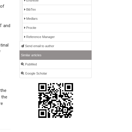
EndNote
 of
BibTex
Medlars
CT and
Procite
Reference Manager
tinal
Send email to author
r
Similar articles
PubMed
e
Google Scholar
 the
 the
re