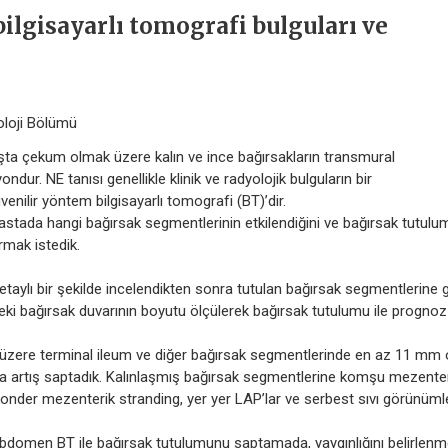
ilgisayarlı tomografi bulguları ve
oloji Bölümü
şta çekum olmak üzere kalın ve ince bağırsakların transmural
dur. NE tanısı genellikle klinik ve radyolojik bulguların bir
ilir yöntem bilgisayarlı tomografi (BT)’dir.
tada hangi bağırsak segmentlerinin etkilendiğini ve bağırsak tutulum
rmak istedik.
aylı bir şekilde incelendikten sonra tutulan bağırsak segmentlerine 
deki bağırsak duvarının boyutu ölçülerek bağırsak tutulumu ile prognoz
zere terminal ileum ve diğer bağırsak segmentlerinde en az 11 mm 
da artış saptadık. Kalınlaşmış bağırsak segmentlerine komşu mezente
nder mezenterik stranding, yer yer LAP’lar ve serbest sıvı görünümle
domen BT ile bağırsak tutulumunu saptamada, yaygınlığını belirlen