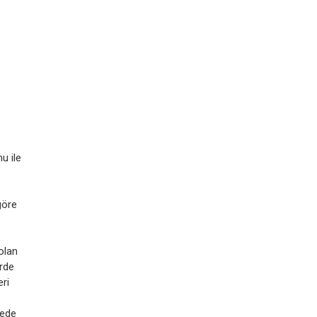
u ile
göre
olan
rde
ri
mede