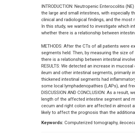
INTRODUCTION: Neutropenic Enterocolitis (NE) 
the large and small intestines, with especially
clinical and radiological findings, and the mos
In this study, we wanted to investigate which i
whether there is a relationship between intesti
METHODS: After the CTs of all patients were exa
segments held. Then, by measuring the size of th
there is a relationship between intestinal invo
RESULTS: We detected an increase in mucosal e
ileum and other intestinal segments, primarily
thickened intestinal segments had inflammator
some local lymphadenopathies (LAPs), and free
DISCUSSION AND CONCLUSION: As a result, we ob
length of the affected intestine segment and 
cecum and right colon are affected in almost al
likely to affect the prognosis than the additiona
Keywords:
Computerized tomography, ileocecal