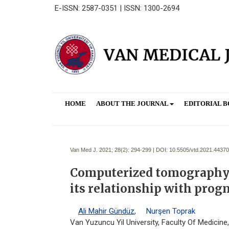
E-ISSN: 2587-0351 | ISSN: 1300-2694
HOME
ABOUT THE JOURNAL
EDITORIAL 
Van Med J. 2021; 28(2):
294-299 | DOI:
10.5505/vtd.2021.44370
Computerized tomography f
its relationship with prog
Ali Mahir Gündüz
,
Nurşen Toprak
Van Yuzuncu Yil University, Faculty Of Medicin