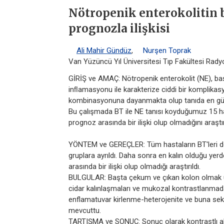
Nötropenik enterokolitin b
prognozla ilişkisi
Ali Mahir Gündüz
,
Nurşen Toprak
Van Yüzüncü Yıl Üniversitesi Tıp Fakültesi Rady
GİRİŞ ve AMAÇ: Nötropenik enterokolit (NE), ba
inﬂamasyonu ile karakterize ciddi bir komplikasyon
kombinasyonuna dayanmakta olup tanıda en güven
Bu çalışmada BT ile NE tanısı koyduğumuz 15 has
prognoz arasında bir ilişki olup olmadığını araştı
YÖNTEM ve GEREÇLER: Tüm hastaların BT'leri det
gruplara ayrıldı. Daha sonra en kalın olduğu yer
arasında bir ilişki olup olmadığı araştırıldı.
BULGULAR: Başta çekum ve çıkan kolon olmak ü
cidar kalınlaşmaları ve mukozal kontrastlanma
enflamatuvar kirlenme-heterojenite ve buna seko
mevcuttu.
TARTIŞMA ve SONUÇ: Sonuç olarak kontrastlı ab