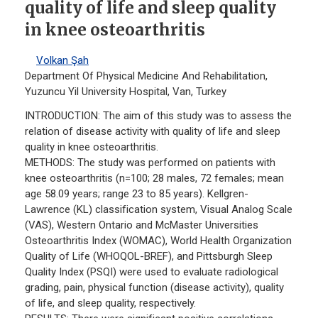
quality of life and sleep quality
in knee osteoarthritis
Volkan Şah
Department Of Physical Medicine And Rehabilitation,
Yuzuncu Yil University Hospital, Van, Turkey
INTRODUCTION: The aim of this study was to assess the
relation of disease activity with quality of life and sleep
quality in knee osteoarthritis.
METHODS: The study was performed on patients with
knee osteoarthritis (n=100; 28 males, 72 females; mean
age 58.09 years; range 23 to 85 years). Kellgren-
Lawrence (KL) classification system, Visual Analog Scale
(VAS), Western Ontario and McMaster Universities
Osteoarthritis Index (WOMAC), World Health Organization
Quality of Life (WHOQOL-BREF), and Pittsburgh Sleep
Quality Index (PSQI) were used to evaluate radiological
grading, pain, physical function (disease activity), quality
of life, and sleep quality, respectively.