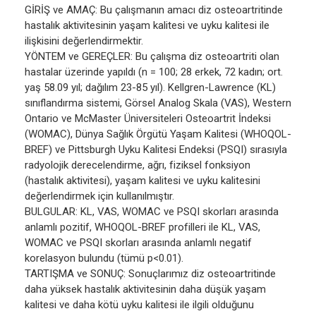
GİRİŞ ve AMAÇ: Bu çalışmanın amacı diz osteoartritinde
hastalık aktivitesinin yaşam kalitesi ve uyku kalitesi ile
ilişkisini değerlendirmektir.
YÖNTEM ve GEREÇLER: Bu çalışma diz osteoartriti olan
hastalar üzerinde yapıldı (n = 100; 28 erkek, 72 kadın; ort.
yaş 58.09 yıl; dağılım 23-85 yıl). Kellgren-Lawrence (KL)
sınıflandırma sistemi, Görsel Analog Skala (VAS), Western
Ontario ve McMaster Üniversiteleri Osteoartrit İndeksi
(WOMAC), Dünya Sağlık Örgütü Yaşam Kalitesi (WHOQOL-
BREF) ve Pittsburgh Uyku Kalitesi Endeksi (PSQI) sırasıyla
radyolojik derecelendirme, ağrı, fiziksel fonksiyon
(hastalık aktivitesi), yaşam kalitesi ve uyku kalitesini
değerlendirmek için kullanılmıştır.
BULGULAR: KL, VAS, WOMAC ve PSQI skorları arasında
anlamlı pozitif, WHOQOL-BREF profilleri ile KL, VAS,
WOMAC ve PSQI skorları arasında anlamlı negatif
korelasyon bulundu (tümü p<0.01).
TARTIŞMA ve SONUÇ: Sonuçlarımız diz osteoartritinde
daha yüksek hastalık aktivitesinin daha düşük yaşam
kalitesi ve daha kötü uyku kalitesi ile ilgili olduğunu