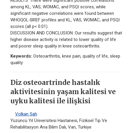
RESULTS: There were significant positive correlations
among KL, VAS, WOMAC, and PSQI scores, while
significant negative correlations were found between
WHOQOL-BREF profiles and KL, VAS, WOMAC, and PSQI
scores (all p< 0.01).
DISCUSSION AND CONCLUSION: Our results suggest that
higher disease activity is related to lower quality of life
and poorer sleep quality in knee osteoarthritis.
Keywords:
Osteoarthritis, knee pain, quality of life, sleep
quality
Diz osteoartrinde hastalık
aktivitesinin yaşam kalitesi ve
uyku kalitesi ile ilişkisi
Volkan Şah
Yüzüncü Yıl Üniversitesi Hastanesi, Fiziksel Tıp Ve
Rehabilitasyon Ana Bilim Dalı, Van, Türkiye