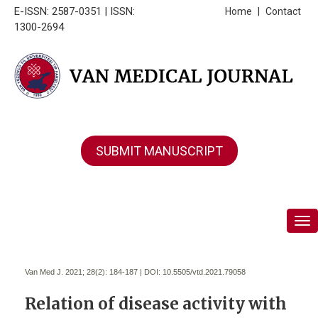
E-ISSN: 2587-0351 | ISSN:
Home
|
Contact
1300-2694
SUBMIT MANUSCRIPT
Tog
Van Med J. 2021; 28(2):
184-187 | DOI:
10.5505/vtd.2021.79058
Relation of disease activity with