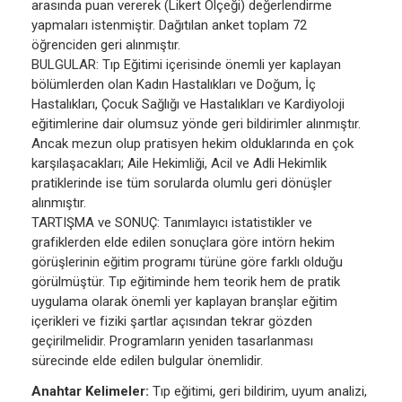
arasında puan vererek (Likert Ölçeği) değerlendirme
yapmaları istenmiştir. Dağıtılan anket toplam 72
öğrenciden geri alınmıştır.
BULGULAR: Tıp Eğitimi içerisinde önemli yer kaplayan
bölümlerden olan Kadın Hastalıkları ve Doğum, İç
Hastalıkları, Çocuk Sağlığı ve Hastalıkları ve Kardiyoloji
eğitimlerine dair olumsuz yönde geri bildirimler alınmıştır.
Ancak mezun olup pratisyen hekim olduklarında en çok
karşılaşacakları; Aile Hekimliği, Acil ve Adli Hekimlik
pratiklerinde ise tüm sorularda olumlu geri dönüşler
alınmıştır.
TARTIŞMA ve SONUÇ: Tanımlayıcı istatistikler ve
grafiklerden elde edilen sonuçlara göre intörn hekim
görüşlerinin eğitim programı türüne göre farklı olduğu
görülmüştür. Tıp eğitiminde hem teorik hem de pratik
uygulama olarak önemli yer kaplayan branşlar eğitim
içerikleri ve fiziki şartlar açısından tekrar gözden
geçirilmelidir. Programların yeniden tasarlanması
sürecinde elde edilen bulgular önemlidir.
Anahtar Kelimeler:
Tıp eğitimi, geri bildirim, uyum analizi,