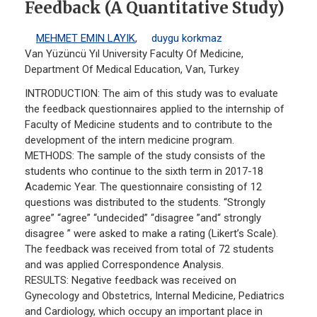
Feedback (A Quantitative Study)
MEHMET EMIN LAYIK
,
duygu korkmaz
Van Yüzüncü Yıl University Faculty Of Medicine,
Department Of Medical Education, Van, Turkey
INTRODUCTION: The aim of this study was to evaluate
the feedback questionnaires applied to the internship of
Faculty of Medicine students and to contribute to the
development of the intern medicine program.
METHODS: The sample of the study consists of the
students who continue to the sixth term in 2017-18
Academic Year. The questionnaire consisting of 12
questions was distributed to the students. “Strongly
agree” “agree” “undecided” “disagree ”and“ strongly
disagree ” were asked to make a rating (Likert’s Scale).
The feedback was received from total of 72 students
and was applied Correspondence Analysis.
RESULTS: Negative feedback was received on
Gynecology and Obstetrics, Internal Medicine, Pediatrics
and Cardiology, which occupy an important place in