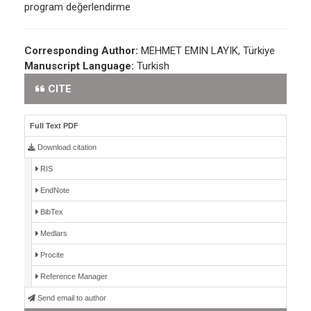
program değerlendirme
Corresponding Author:
MEHMET EMIN LAYIK, Türkiye
Manuscript Language:
Turkish
CITE
Full Text PDF
Download citation
RIS
EndNote
BibTex
Medlars
Procite
Reference Manager
Send email to author