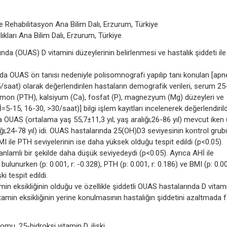
 ve Rehabilitasyon Ana Bilim Dalı, Erzurum, Türkiye
ıkları Ana Bilim Dalı, Erzurum, Türkiye
 (OUAS) D vitamini düzeylerinin belirlenmesi ve hastalık şiddeti ile
 OUAS ön tanısı nedeniyle polisomnografi yapılıp tanı konulan [apn
saat) olarak değerlendirilen hastaların demografik verileri, serum 25
ormon (PTH), kalsiyum (Ca), fosfat (P), magnezyum (Mg) düzeyleri ve
=5-15, 16-30, >30/saat)] bilgi işlem kayıtları incelenerek değerlendirild
 OUAS (ortalama yaş 55,7±11,3 yıl; yaş aralığı;26-86 yıl) mevcut iken
ığı;24-78 yıl) idi. OUAS hastalarında 25(OH)D3 seviyesinin kontrol gru
I ile PTH seviyelerinin ise daha yüksek olduğu tespit edildi (p<0.05).
nlamlı bir şekilde daha düşük seviyedeydi (p<0.05). Ayrıca AHİ ile
bulunurken (p: 0.001, r: -0.328), PTH (p: 0.001, r: 0.186) ve BMI (p: 0.00
ki tespit edildi.
eksikliğinin olduğu ve özellikle şiddetli OUAS hastalarında D vitami
min eksikliğinin yerine konulmasının hastalığın şiddetini azaltmada f
mu, 25-hidroksi vitamin D, ilişki