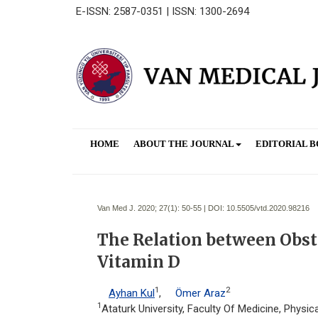
E-ISSN: 2587-0351 | ISSN: 1300-2694
HOME
ABOUT THE JOURNAL
EDITORIAL 
Van Med J. 2020; 27(1):
50-55 | DOI:
10.5505/vtd.2020.98216
The Relation between Obst
Vitamin D
1
2
Ayhan Kul
,
Ömer Araz
1
Ataturk University, Faculty Of Medicine, Physic