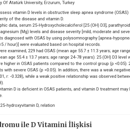
 Of Atatürk University, Erzurum, Turkey
ssess vitamin D levels in obstructive sleep apnea syndrome (OSAS)
rity of the disease and vitamin D.
hic data, serum 25-Hydroxycholecalciferol [25 (OH) D3], parathyroid
agnesium (Mg) levels and disease severity [mild, moderate and seve
ients diagnosed with OSAS by using polysomnography [apnea-hypopne
<5 / hour)] were evaluated based on hospital records.
ere examined, 229 had OSAS (mean age 55.7 ± 11.3 years; age rang
an age 55.4 ± 13.7 years; age range 24-78 years). 25 (OH) D3 level 
re higher in OSAS patients compared to the control group (p <0.05). 
nts with severe OSAS (p <0.05). In addition, there was a weak negativ
01, r: -0.328), while a weak positive relationship was observed betwe
8).
min D is deficient in OSAS patients, and vitamin D treatment may
e.
5-hydroxyvitamin D, relation
omu ile D Vitamini İlişkisi