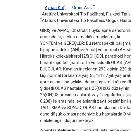
1
2
Ayhan Kul
,
Ömer Araz
1
Atatürk Üniversitesi Tıp Fakültesi, Fiziksel Tıp
2
Atatürk Üniversitesi Tıp Fakültesi, Göğüs Hastal
GİRİŞ ve AMAÇ: Obstrüktif uyku apne sendromunda
arasında ilişki olup olmadığı amaçlanmıştır.
YÖNTEM ve GEREÇLER: Bu retrospektif çalışmada
hipopne indeksi (AHİ)>5/saat] ve normal (AHİ<5/
Hidroksikolekalsiferol [25(OH)D3], paratiroid h
hastalık şiddeti [hafif, orta ve şiddetli OUAS (AHİ
BULGULAR: Kayıtları incelenen 293 kişinin 229’da
kişi normal (ortalama yaş 55,4±13,7 yıl; yaş aral
göre anlamlı bir şekilde daha düşük olduğu ve BM
Şiddetli OUAS hastalarında 25(OH)D3 düzeyinin a
25(OH)D3 arasında anlamlı zayıf negatif bir ilişki 
0.208) ile arasında ise anlamlı zayıf pozitif bir iliş
TARTIŞMA ve SONUÇ: OUAS hastalarında D vitamin 
daha düşük olması nedeniyle bu hastalarda D vita
olabileceğini düşünmekteyiz
Anahtar Kelimeler:
Obstrüktif uyku apne sendro