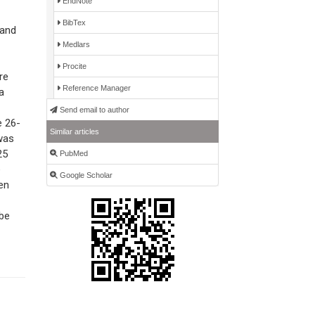
EndNote
BibTex
 and
Medlars
Procite
re
Reference Manager
a
Send email to author
e 26-
Similar articles
was
25
PubMed
e
Google Scholar
en
 be