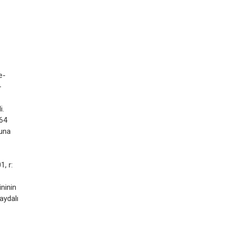
e-
-
i.
 64
buna
1, r:
ninin
aydalı