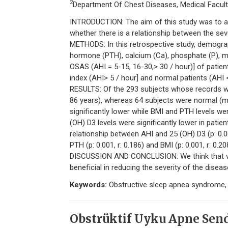
2
Department Of Chest Diseases, Medical Faculty
INTRODUCTION: The aim of this study was to a
whether there is a relationship between the seve
METHODS: In this retrospective study, demograp
hormone (PTH), calcium (Ca), phosphate (P), m
OSAS (AHI = 5-15, 16-30,> 30 / hour)] of pat
index (AHI> 5 / hour] and normal patients (AHI 
RESULTS: Of the 293 subjects whose records w
86 years), whereas 64 subjects were normal (me
significantly lower while BMI and PTH levels we
(OH) D3 levels were significantly lower in patie
relationship between AHI and 25 (OH) D3 (p: 0.0
PTH (p: 0.001, r: 0.186) and BMI (p: 0.001, r: 0.20
DISCUSSION AND CONCLUSION: We think that vita
beneficial in reducing the severity of the diseas
Keywords:
Obstructive sleep apnea syndrome, 2
Obstrüktif Uyku Apne Sendr