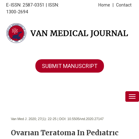
E-ISSN: 2587-0351 | ISSN:
Home
|
Contact
1300-2694
SUBMIT MANUSCRIPT
Tog
Van Med J. 2020; 27(1):
22-25 | DOI:
10.5505/vtd.2020.27147
Ovarıan Teratoma In Pedıatrıc