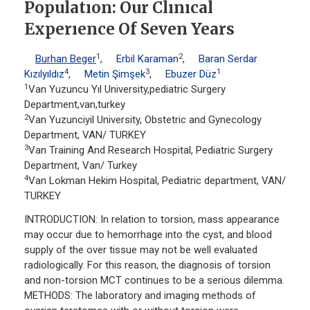
Populatıon: Our Clınıcal
Experıence Of Seven Years
1
2
Burhan Beger
,
Erbil Karaman
,
Baran Serdar
4
3
1
Kızılyıldız
,
Metin Şimşek
,
Ebuzer Düz
1
Van Yuzuncu Yıl University,pediatric Surgery
Department,van,turkey
2
Van Yuzunciyil University, Obstetric and Gynecology
Department, VAN/ TURKEY
3
Van Training And Research Hospital, Pediatric Surgery
Department, Van/ Turkey
4
Van Lokman Hekim Hospital, Pediatric department, VAN/
TURKEY
INTRODUCTION: In relation to torsion, mass appearance
may occur due to hemorrhage into the cyst, and blood
supply of the over tissue may not be well evaluated
radiologically. For this reason, the diagnosis of torsion
and non-torsion MCT continues to be a serious dilemma.
METHODS: The laboratory and imaging methods of