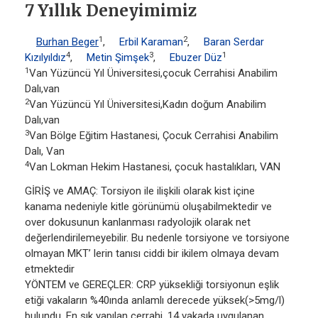
7 Yıllık Deneyimimiz
1
2
Burhan Beger
,
Erbil Karaman
,
Baran Serdar
4
3
1
Kızılyıldız
,
Metin Şimşek
,
Ebuzer Düz
1
Van Yüzüncü Yıl Üniversitesi,çocuk Cerrahisi Anabilim
Dalı,van
2
Van Yüzüncü Yıl Üniversitesi,Kadın doğum Anabilim
Dalı,van
3
Van Bölge Eğitim Hastanesi, Çocuk Cerrahisi Anabilim
Dalı, Van
4
Van Lokman Hekim Hastanesi, çocuk hastalıkları, VAN
GİRİŞ ve AMAÇ: Torsiyon ile ilişkili olarak kist içine
kanama nedeniyle kitle görünümü oluşabilmektedir ve
over dokusunun kanlanması radyolojik olarak net
değerlendirilemeyebilir. Bu nedenle torsiyone ve torsiyone
olmayan MKT’ lerin tanısı ciddi bir ikilem olmaya devam
etmektedir
YÖNTEM ve GEREÇLER: CRP yüksekliği torsiyonun eşlik
etiği vakaların %40ında anlamlı derecede yüksek(>5mg/l)
bulundu. En sık yapılan cerrahi, 14 vakada uygulanan