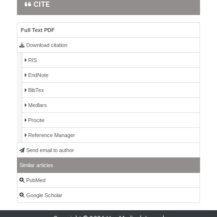
CITE
Full Text PDF
Download citation
RIS
EndNote
BibTex
Medlars
Procite
Reference Manager
Send email to author
Similar articles
PubMed
Google Scholar