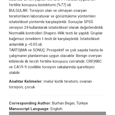
fertilite koruyucu kistektomi (%77) idi.
BULGULAR: Torsiyon olan ve olmayan ovaryan
teratomların laboratuvar ve görüntüleme yöntemleri
istatistiksel yöntemle karşılaştırıldı. Sonuçlar SPSS
versiyon 24 kullanılarak istatistiksel olarak değerlendirildi.
Normallik kontrolleri Shapiro-Wilk testi ile yapıldı. Gruplar
bağımsız örneklem t-testi ile karşılaştırıldı. İstatistiksel
anlamlılık p <0.05 idi.
TARTIŞMA ve SONUÇ: Prospektif ve çok sayıda hasta ile
çalışmanın planlanması uygun olacaktır. Benign overyan
kitlelerde ilk tercih fertilite koruyucu cerrahidir. CRP,WBC
ve CA19-9 özellikle torsiyon vakalarında işaretleyici
olabilir.
Anahtar Kelimeler:
matür kistik teratom, ovarian
torsiyon, çocuk
Corresponding Author:
Burhan Beger, Türkiye
Manuscript Language:
English